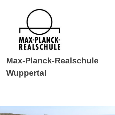
Max-Planck-Realschule
Wuppertal
Max-
Planck-
Realschule
MENÜ
Wuppertal
Zum
Inhalt