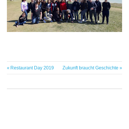
Vorheriger
Nächster
Restaurant Day 2019
Zukunft braucht Geschichte
Beitragsnavigation
Beitrag:
Beitrag: