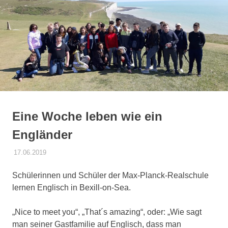
springen
Eine Woche leben wie ein
Engländer
17.06.2019
DANIEL SCHROEER
ALLGEMEIN
Schülerinnen und Schüler der Max-Planck-Realschule
lernen Englisch in Bexill-on-Sea.
„Nice to meet you“, „That´s amazing“, oder: „Wie sagt
man seiner Gastfamilie auf Englisch, dass man