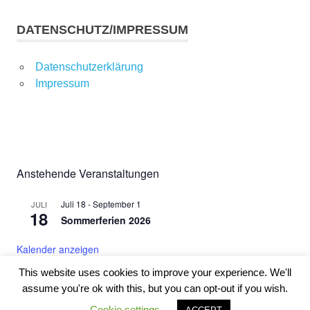
DATENSCHUTZ/IMPRESSUM
Datenschutzerklärung
Impressum
Anstehende Veranstaltungen
Juli 18
-
September 1
JULI
18
Sommerferien 2026
Kalender anzeigen
This website uses cookies to improve your experience. We'll
assume you're ok with this, but you can opt-out if you wish.
WordPress-Theme: Poseidon von ThemeZee.
Cookie settings