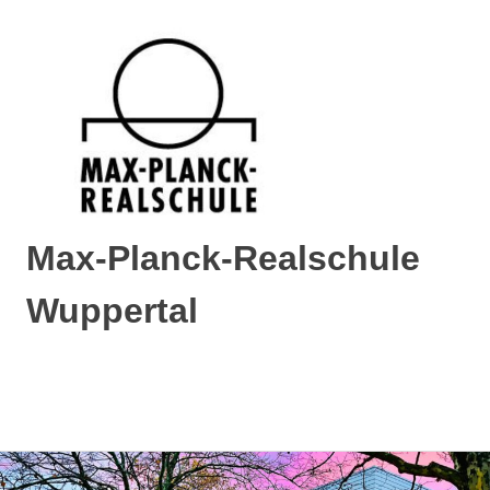
Max-Planck-Realschule
Wuppertal
Max-
Planck-
Realschule
MENÜ
Wuppertal
Zum
Inhalt