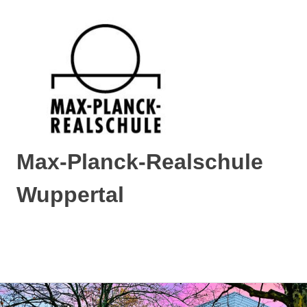
Max-Planck-Realschule
Wuppertal
Max-
Planck-
Realschule
MENÜ
Wuppertal
Zum
Inhalt