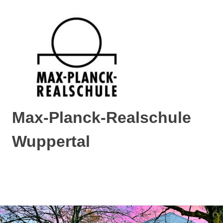
Max-Planck-Realschule
Wuppertal
Max-
Planck-
Realschule
MENÜ
Wuppertal
Zum
Inhalt