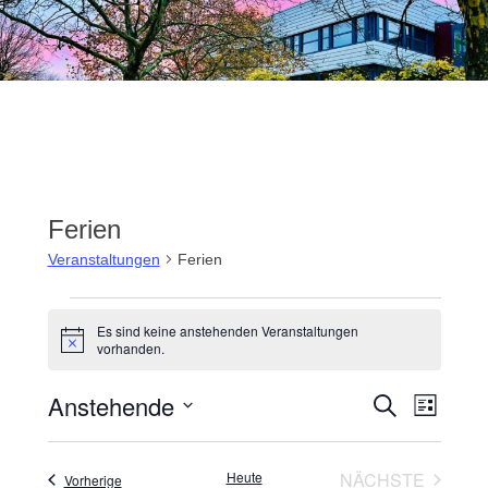
springen
Ferien
Veranstaltungen
Ferien
Veranstaltungen
Es sind keine anstehenden Veranstaltungen
Hinweis
vorhanden.
Anstehende
SUCHE
Veran
Veransta
LISTE
Datum
Ansic
Suche
wählen.
Heute
NÄCHSTE
Veranstaltungen
Vorherige
Navig