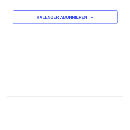
und
VERANSTAL
Ansichte
KALENDER ABONNIEREN
Navigati