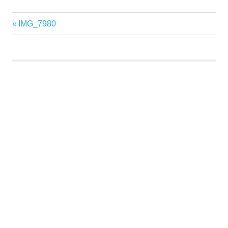
Vorheriger
IMG_7980
Beitragsnavigation
Beitrag: