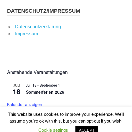
DATENSCHUTZ/IMPRESSUM
Datenschutzerklärung
Impressum
Anstehende Veranstaltungen
Juli 18
-
September 1
JULI
18
Sommerferien 2026
Kalender anzeigen
This website uses cookies to improve your experience. We'll
assume you're ok with this, but you can opt-out if you wish.
WordPress-Theme: Poseidon von ThemeZee.
Cookie settings
ACCEPT