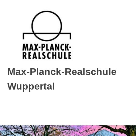
Max-Planck-Realschule
Wuppertal
Max-
Planck-
Realschule
MENÜ
Wuppertal
Zum
Inhalt