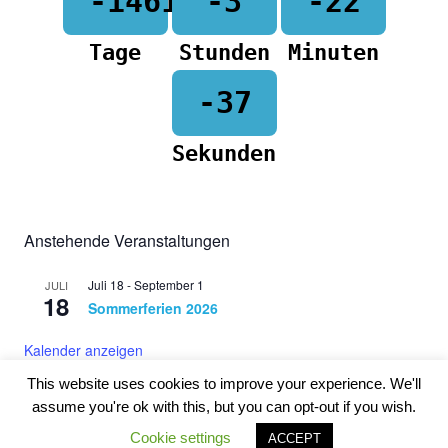
-1461
-3
-22
Tage
Stunden
Minuten
-37
Sekunden
Anstehende Veranstaltungen
Juli 18
-
September 1
JULI
18
Sommerferien 2026
Kalender anzeigen
This website uses cookies to improve your experience. We'll
assume you're ok with this, but you can opt-out if you wish.
WordPress-Theme: Poseidon von ThemeZee.
Cookie settings
ACCEPT