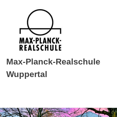
Max-Planck-Realschule
Wuppertal
Max-
Planck-
Realschule
MENÜ
Wuppertal
Zum
Inhalt