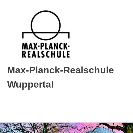
Max-Planck-Realschule
Wuppertal
Max-
Planck-
Realschule
MENÜ
Wuppertal
Zum
Inhalt