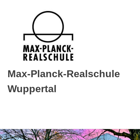
Max-Planck-Realschule
Wuppertal
Max-
Planck-
Realschule
MENÜ
Wuppertal
Zum
Inhalt