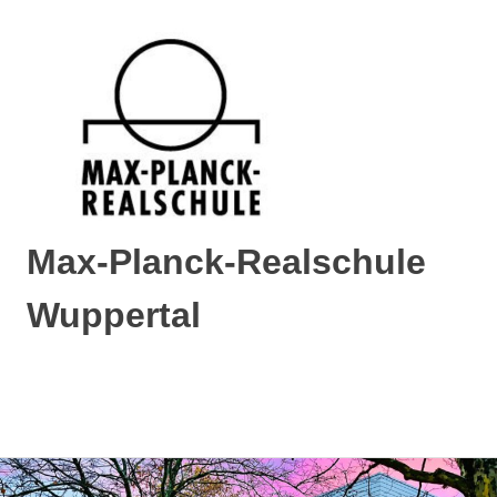
Max-Planck-Realschule
Wuppertal
Max-
Planck-
Realschule
MENÜ
Wuppertal
Zum
Inhalt