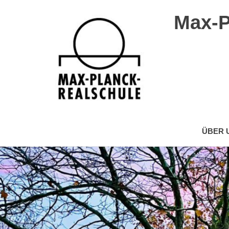
Max-P
Max-
Planck-
ÜBER 
Realschule
Wuppertal
Zum
Inhalt
springen