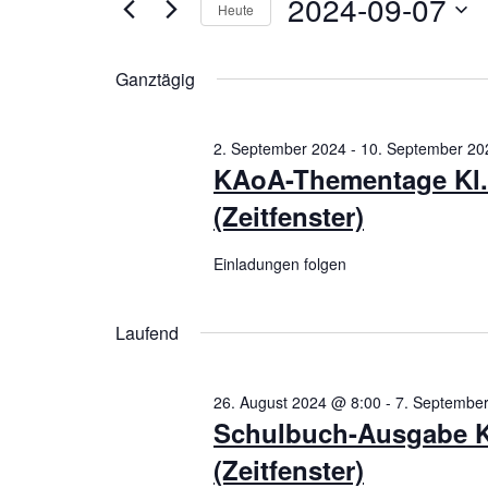
2024-09-07
Heute
7.
nach
Ansichten,
Datum
Veranstaltungen
wählen.
Schlüsselwort.
September
Ganztägig
Navigation
2024
2. September 2024
-
10. September 20
KAoA-Thementage Kl. 
(Zeitfenster)
Einladungen folgen
Laufend
26. August 2024 @ 8:00
-
7. Septembe
Schulbuch-Ausgabe Kl
(Zeitfenster)