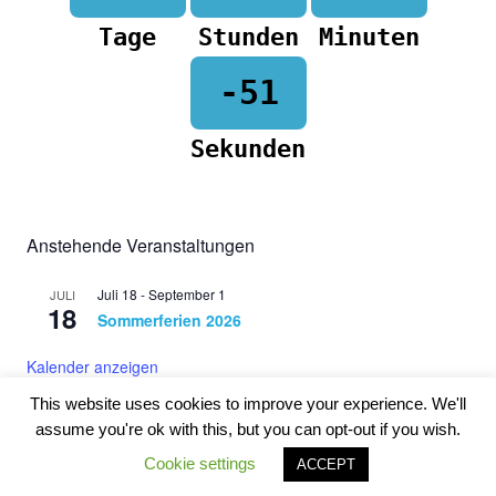
Tage
Stunden
Minuten
-51
Sekunden
Anstehende Veranstaltungen
Juli 18
-
September 1
JULI
18
Sommerferien 2026
Kalender anzeigen
This website uses cookies to improve your experience. We'll
assume you're ok with this, but you can opt-out if you wish.
WordPress-Theme: Poseidon von ThemeZee.
Cookie settings
ACCEPT