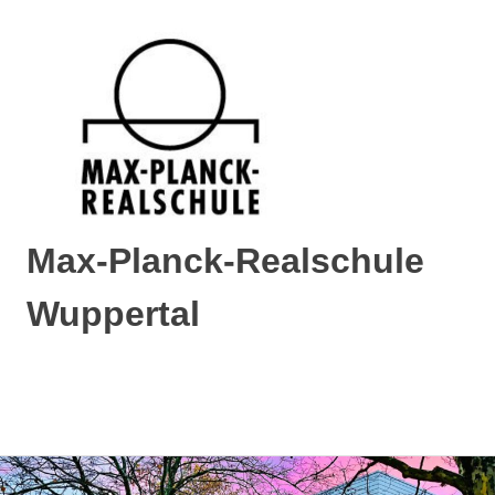
Max-Planck-Realschule
Wuppertal
Max-
Planck-
Realschule
MENÜ
Wuppertal
Zum
Inhalt