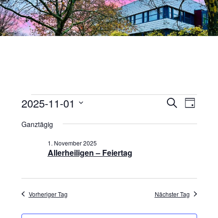
springen
2025-11-01
Veranstaltungen
SUCHE
Veran
Veransta
TAG
Datum
Ansic
Suche
Ganztägig
wählen.
für
Navig
1. November 2025
und
Allerheiligen – Feiertag
1.
Ansichte
November
Navigati
Vorheriger Tag
Nächster Tag
2025