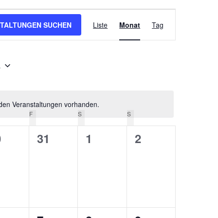
Veranstaltung
TALTUNGEN SUCHEN
Liste
Monat
Tag
Ansichten-
Navigation
6
den Veranstaltungen vorhanden.
Hinweis
NERSTAG
F
FREITAG
S
SAMSTAG
S
SONNTAG
0
0
0
0
31
1
2
ungen,
ranstaltungen,
Veranstaltungen,
Veranstaltungen,
Veranstaltunge