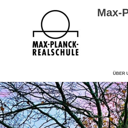
Max-P
Max-
Planck-
ÜBER 
Realschule
Wuppertal
Zum
Inhalt
springen