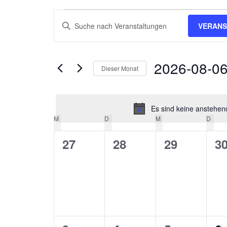
Veranstaltungen
Veranstaltungen
Bitte
VERANS
Schlüsselwort
Suche
eingeben.
und
Suche
2026-08-0
Dieser Monat
nach
Ansichten,
Datum
Veranstaltungen
wählen.
Schlüsselwort.
Navigation
Es sind keine anstehen
M
MONTAG
D
DIENSTAG
M
MITTWOCH
D
DON
Kalender
0
0
0
0
27
28
29
3
von
Veranstaltungen,
Veranstaltungen,
Veranstalt
Ve
Veranstaltungen