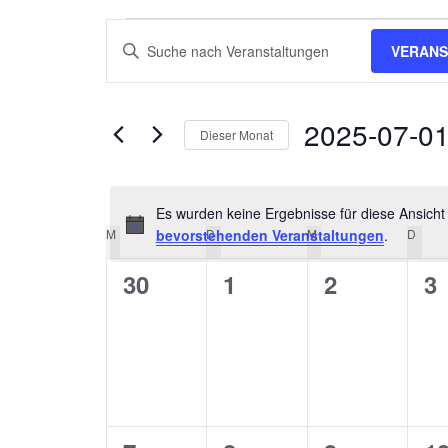
Veranstaltungen
Veranstaltungen
Bitte
VERANS
Schlüsselwort
Suche
eingeben.
und
Suche
2025-07-0
Dieser Monat
nach
Ansichten,
Datum
Veranstaltungen
wählen.
Schlüsselwort.
Navigation
Es wurden keine Ergebnisse für diese Ansicht
M
MONTAG
bevorstehenden Veranstaltungen
D
DIENSTAG
M
MITTWOCH
.
D
DON
Kalender
0
0
0
0
30
1
2
3
von
Veranstaltungen,
Veranstaltungen,
Veranstalt
Ve
Veranstaltungen