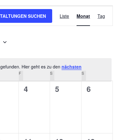
Veranstaltung
TALTUNGEN SUCHEN
Liste
Monat
Tag
Ansichten-
Navigation
1
 gefunden. Hier geht es zu den
nächsten
Hinweis
NERSTAG
F
FREITAG
S
SAMSTAG
S
SONNTAG
0
0
0
4
5
6
ungen,
ranstaltungen,
Veranstaltungen,
Veranstaltungen,
Veranstaltunge