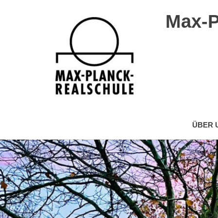
Max-P
Max-
Planck-
ÜBER 
Realschule
Wuppertal
Zum
Inhalt
springen