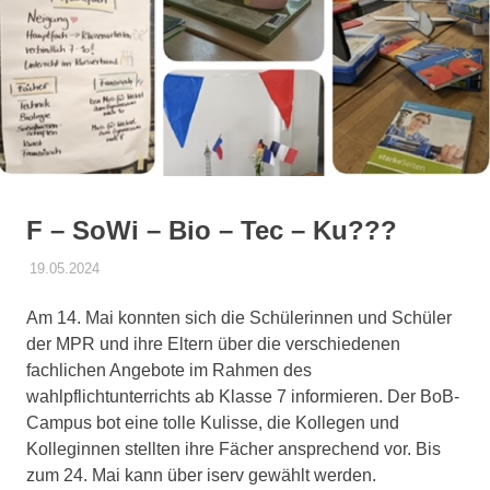
springen
F – SoWi – Bio – Tec – Ku???
19.05.2024
DANIEL SCHROEER
ALLGEMEIN
Am 14. Mai konnten sich die Schülerinnen und Schüler
der MPR und ihre Eltern über die verschiedenen
fachlichen Angebote im Rahmen des
wahlpflichtunterrichts ab Klasse 7 informieren. Der BoB-
Campus bot eine tolle Kulisse, die Kollegen und
Kolleginnen stellten ihre Fächer ansprechend vor. Bis
zum 24. Mai kann über iserv gewählt werden.