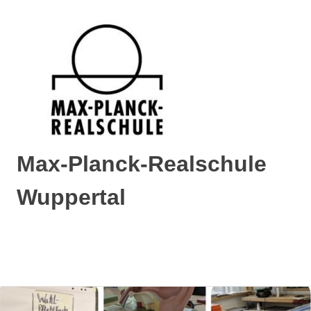
Max-Planck-Realschule
Wuppertal
Max-
Planck-
Realschule
MENÜ
Wuppertal
Zum
Inhalt