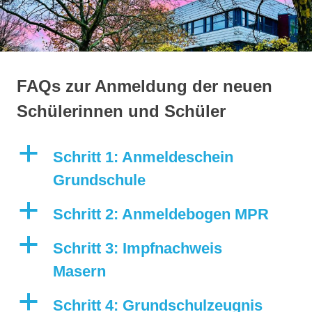
springen
FAQs zur Anmeldung der neuen
Schülerinnen und Schüler
a
Schritt 1: Anmeldeschein
Grundschule
a
Schritt 2: Anmeldebogen MPR
a
Schritt 3: Impfnachweis
Masern
a
Schritt 4: Grundschulzeugnis