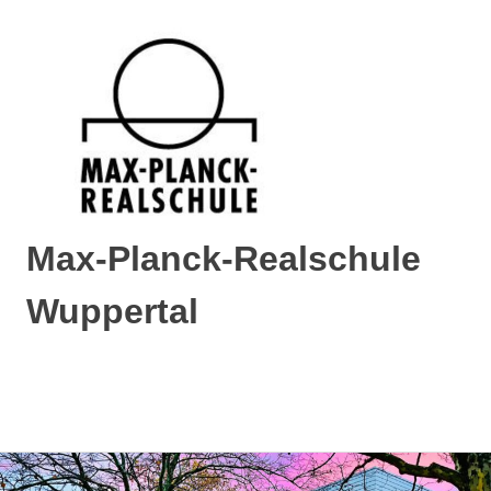
Max-Planck-Realschule
Wuppertal
Max-
Planck-
Realschule
MENÜ
Wuppertal
Zum
Inhalt