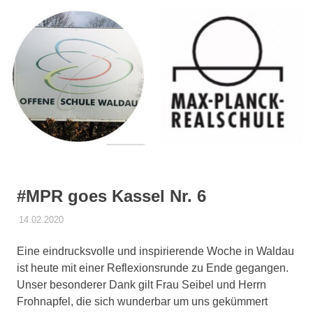
springen
#MPR goes Kassel Nr. 6
14.02.2020
DANIEL SCHROEER
ALLGEMEIN
Eine eindrucksvolle und inspirierende Woche in Waldau
ist heute mit einer Reflexionsrunde zu Ende gegangen.
Unser besonderer Dank gilt Frau Seibel und Herrn
Frohnapfel, die sich wunderbar um uns gekümmert