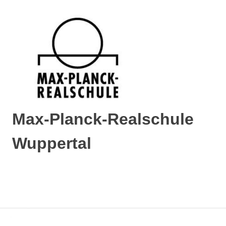
Max-Planck-Realschule
Wuppertal
Max-
Planck-
Realschule
MENÜ
Wuppertal
Zum
Inhalt