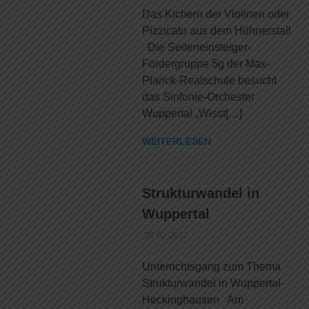
Das Kichern der Violinen oder
Pizzicato aus dem Hühnerstall
Die Seiteneinsteiger-
Fördergruppe 5g der Max-
Planck-Realschule besucht
das Sinfonie-Orchester
Wuppertal „Wisst[…]
WEITERLESEN
Strukturwandel in
Wuppertal
28.02.2017
DANIEL SCHROEER
ALLGEMEIN
Unterrichtsgang zum Thema
Strukturwandel in Wuppertal-
Heckinghausen Am