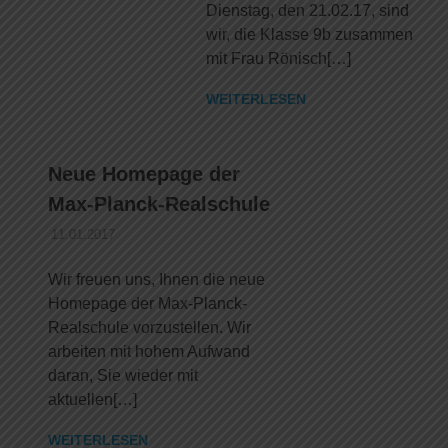
Dienstag, den 21.02.17, sind
wir, die Klasse 9b zusammen
mit Frau Rönisch[…]
WEITERLESEN
Neue Homepage der
Max-Planck-Realschule
11.01.2017
DANIEL SCHROEER
ALLGEMEIN
Wir freuen uns, Ihnen die neue
Homepage der Max-Planck-
Realschule vorzustellen. Wir
arbeiten mit hohem Aufwand
daran, Sie wieder mit
aktuellen[…]
WEITERLESEN