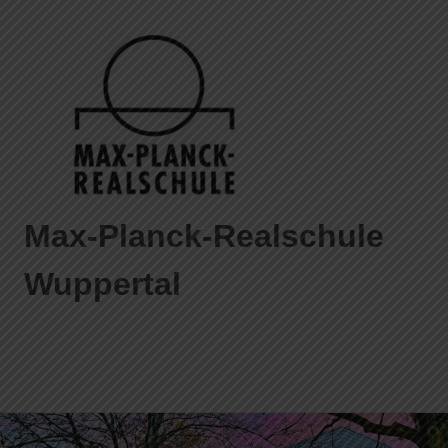
Max-Planck-Realschule
Wuppertal
Max-
Planck-
Realschule
MENÜ
Wuppertal
Zum
Inhalt