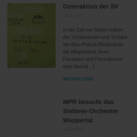
Osteraktion der SV
28.03.2017
DANIEL SCHROEER
ALLGEMEIN
In der Zeit vor Ostern haben
die Schülerinnen und Schüler
der Max-Planck-Realschule
die Möglichkeit, ihren
Freunden und Freundinnen
eine kleine[…]
WEITERLESEN
MPR besucht das
Sinfonie-Orchester
Wuppertal
04.03.2017
DANIEL SCHROEER
ALLGEMEIN