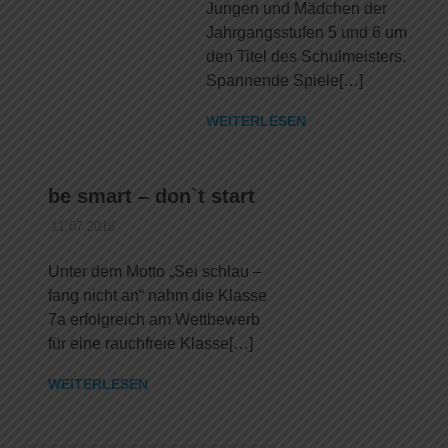
Jungen und Mädchen der
Jahrgangsstufen 5 und 6 um
den Titel des Schulmeisters.
Spannende Spiele[…]
WEITERLESEN
be smart – don`t start
11.07.2016
DANIEL SCHROEER
ALLGEMEIN
Unter dem Motto „Sei schlau –
fang nicht an“ nahm die Klasse
7a erfolgreich am Wettbewerb
für eine rauchfreie Klasse[…]
WEITERLESEN