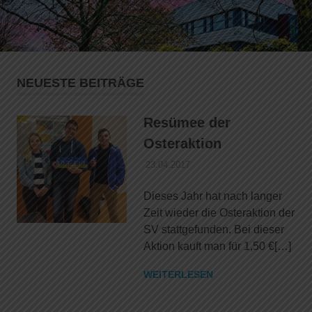
springen
NEUESTE BEITRÄGE
Resümee der
Osteraktion
23.04.2017
DANIEL SCHROEER
ALLGEMEIN
Dieses Jahr hat nach langer
Zeit wieder die Osteraktion der
SV stattgefunden. Bei dieser
Aktion kauft man für 1,50 €[…]
WEITERLESEN