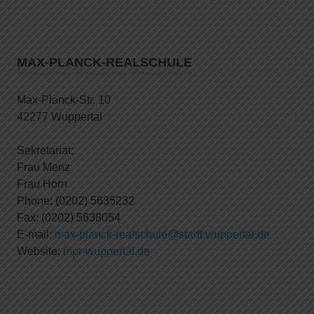
MAX-PLANCK-REALSCHULE
Max-Planck-Str. 10
42277 Wuppertal
Sekretariat:
Frau Menz
Frau Horn
Phone: (0202) 5635232
Fax: (0202) 5638054
E-mail:
max-planck-realschule@stadt.wuppertal.de
Website:
mpr-wuppertal.de