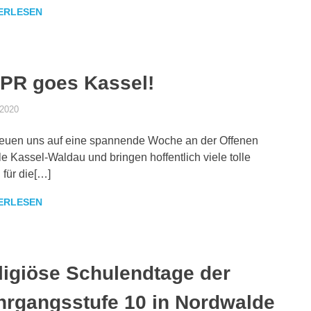
ERLESEN
PR goes Kassel!
.2020
DANIEL SCHROEER
ALLGEMEIN
reuen uns auf eine spannende Woche an der Offenen
e Kassel-Waldau und bringen hoffentlich viele tolle
 für die[…]
ERLESEN
ligiöse Schulendtage der
hrgangsstufe 10 in Nordwalde