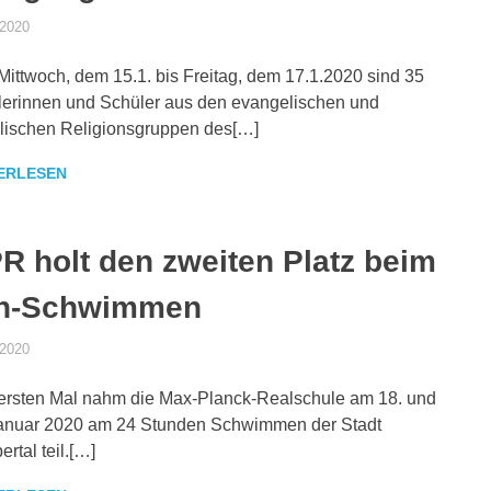
.2020
DANIEL SCHROEER
ALLGEMEIN
ittwoch, dem 15.1. bis Freitag, dem 17.1.2020 sind 35
erinnen und Schüler aus den evangelischen und
lischen Religionsgruppen des[…]
ERLESEN
R holt den zweiten Platz beim
h-Schwimmen
.2020
DANIEL SCHROEER
ALLGEMEIN
rsten Mal nahm die Max-Planck-Realschule am 18. und
Januar 2020 am 24 Stunden Schwimmen der Stadt
rtal teil.[…]