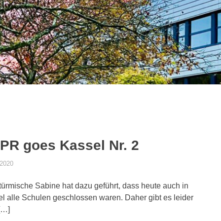
PR goes Kassel Nr. 2
.2020
DANIEL SCHROEER
ALLGEMEIN
türmische Sabine hat dazu geführt, dass heute auch in
l alle Schulen geschlossen waren. Daher gibt es leider
[…]