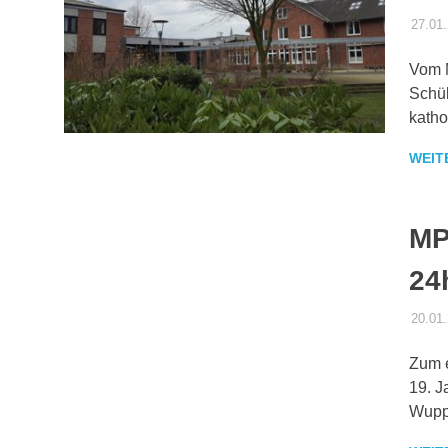
27.01
Vom M
Schül
katho
WEIT
MP
24
20.01
Zum e
19. 
Wuppe