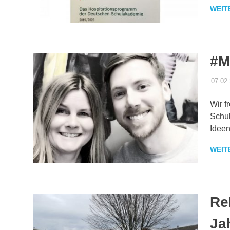
WEIT
#M
07.02
Wir f
Schul
Ideen
WEIT
Re
Ja