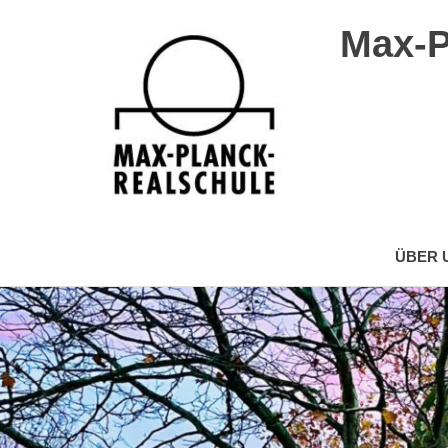
Max-P
Max-
Planck-
ÜBER 
Realschule
Wuppertal
Zum
Inhalt
springen