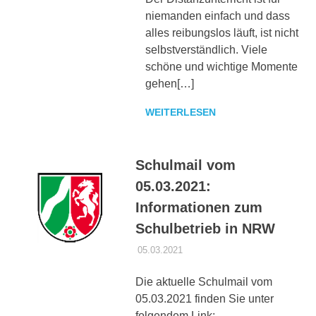
niemanden einfach und dass
alles reibungslos läuft, ist nicht
selbstverständlich. Viele
schöne und wichtige Momente
gehen[…]
WEITERLESEN
Schulmail vom
05.03.2021:
Informationen zum
Schulbetrieb in NRW
05.03.2021
DANIEL SCHROEER
CORONA
Die aktuelle Schulmail vom
05.03.2021 finden Sie unter
folgendem Link: