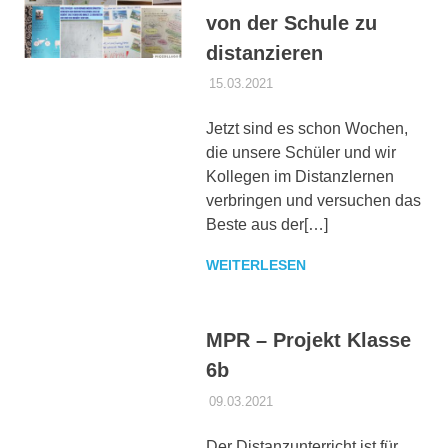
von der Schule zu
distanzieren
15.03.2021
DANIEL SCHROEER
ALLGEMEIN
Jetzt sind es schon Wochen,
die unsere Schüler und wir
Kollegen im Distanzlernen
verbringen und versuchen das
Beste aus der[…]
WEITERLESEN
MPR – Projekt Klasse
6b
09.03.2021
DANIEL SCHROEER
ALLGEMEIN
Der Distanzunterricht ist für