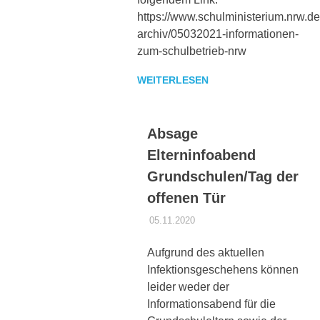
https://www.schulministerium.nrw.de
archiv/05032021-informationen-
zum-schulbetrieb-nrw
WEITERLESEN
Absage
Elterninfoabend
Grundschulen/Tag der
offenen Tür
05.11.2020
DANIEL SCHROEER
ALLGEMEIN
,
CORONA
Aufgrund des aktuellen
Infektionsgeschehens können
leider weder der
Informationsabend für die