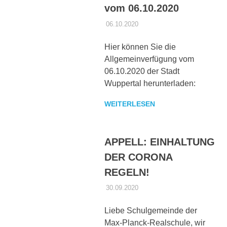
vom 06.10.2020
06.10.2020
DANIEL SCHROEER
ALLGEMEIN
,
CORONA
Hier können Sie die
Allgemeinverfügung vom
06.10.2020 der Stadt
Wuppertal herunterladen:
WEITERLESEN
APPELL: EINHALTUNG
DER CORONA
REGELN!
30.09.2020
DANIEL SCHROEER
ALLGEMEIN
,
CORONA
Liebe Schulgemeinde der
Max-Planck-Realschule, wir