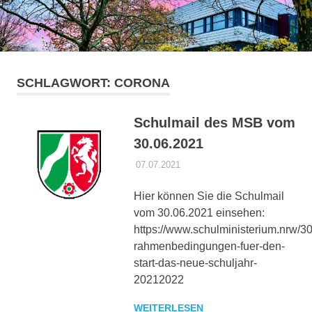
springen
SCHLAGWORT:
CORONA
Schulmail des MSB vom
30.06.2021
07.07.2021
DANIEL SCHROEER
CORONA
Hier können Sie die Schulmail
vom 30.06.2021 einsehen:
https://www.schulministerium.nrw/3
rahmenbedingungen-fuer-den-
start-das-neue-schuljahr-
20212022
WEITERLESEN