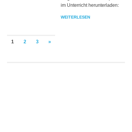
im Unterricht herunterladen:
WEITERLESEN
Seitennummerierung
NÄCHSTE
1
2
3
»
BEITRÄGE
der
Beiträge