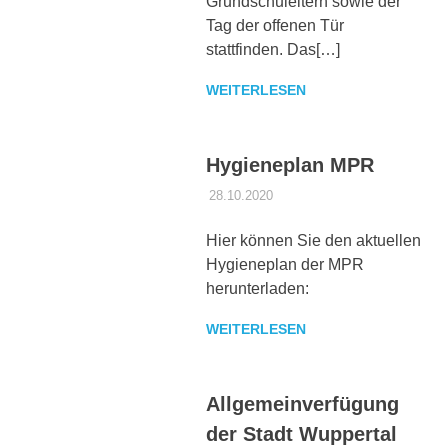
Grundschuleltern sowie der
Tag der offenen Tür
stattfinden. Das[…]
WEITERLESEN
Hygieneplan MPR
28.10.2020
DANIEL SCHROEER
CORONA
Hier können Sie den aktuellen
Hygieneplan der MPR
herunterladen:
WEITERLESEN
Allgemeinverfügung
der Stadt Wuppertal