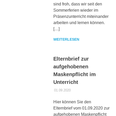
sind froh, dass wir seit den
Sommerferien wieder im
Präsenzunterricht miteinander
arbeiten und lernen können.
[…]
WEITERLESEN
Elternbrief zur
aufgehobenen
Maskenpflicht im
Unterricht
01.09.2020
DANIEL SCHROEER
ALLGEMEIN
,
CORONA
Hier können Sie den
Elternbrief vom 01.09.2020 zur
aufgehobenen Maskenpflicht