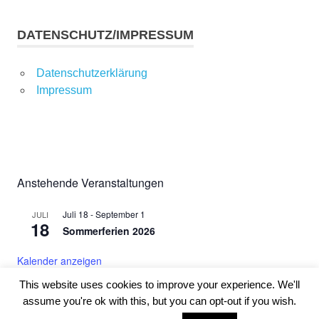
DATENSCHUTZ/IMPRESSUM
Datenschutzerklärung
Impressum
Anstehende Veranstaltungen
Juli 18
-
September 1
JULI
18
Sommerferien 2026
Kalender anzeigen
This website uses cookies to improve your experience. We'll
assume you're ok with this, but you can opt-out if you wish.
WordPress-Theme: Poseidon von ThemeZee.