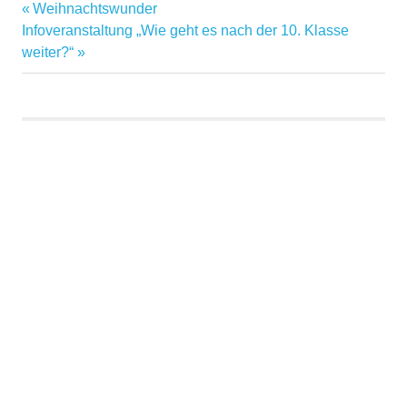
Vorheriger
Weihnachtswunder
Beitragsnavigation
Nächster
Beitrag:
Infoveranstaltung „Wie geht es nach der 10. Klasse
Beitrag:
weiter?“