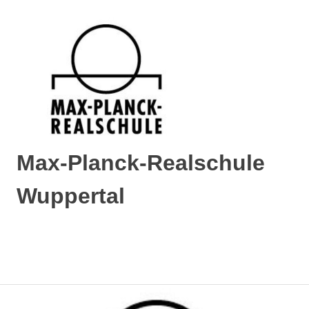
Max-Planck-Realschule
Wuppertal
Max-
Planck-
Realschule
MENÜ
Wuppertal
Zum
Inhalt