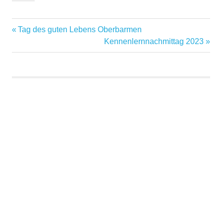
Vorheriger
Tag des guten Lebens Oberbarmen
Beitragsnavigation
Beitrag:
Nächster
Kennenlernnachmittag 2023
Beitrag: