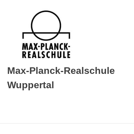
Max-Planck-Realschule
Wuppertal
Max-
Planck-
Realschule
MENÜ
Wuppertal
Zum
Inhalt