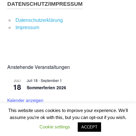
DATENSCHUTZ/IMPRESSUM
Datenschutzerklärung
Impressum
Anstehende Veranstaltungen
Juli 18
-
September 1
JULI
18
Sommerferien 2026
Kalender anzeigen
This website uses cookies to improve your experience. We'll
assume you're ok with this, but you can opt-out if you wish.
WordPress-Theme: Poseidon von ThemeZee.
Cookie settings
ACCEPT