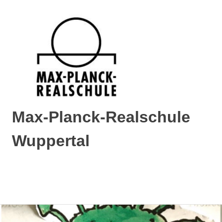
Max-Planck-Realschule
Wuppertal
Max-
Planck-
Realschule
MENÜ
Wuppertal
Zum
Inhalt