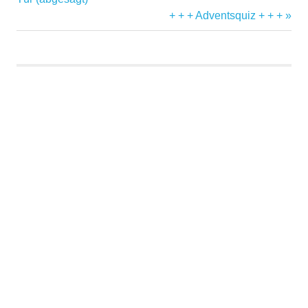
Nächster
+ + + Adventsquiz + + +
Beitrag: