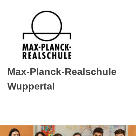
Max-Planck-Realschule
Wuppertal
Max-
Planck-
Realschule
MENÜ
Wuppertal
Zum
Inhalt