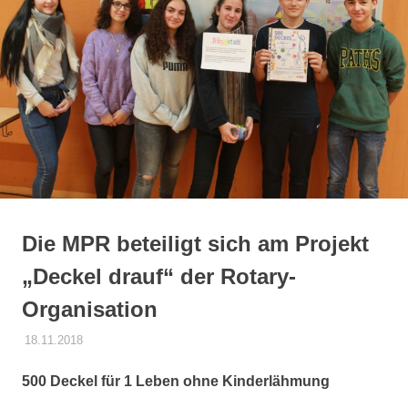
springen
Die MPR beteiligt sich am Projekt
„Deckel drauf“ der Rotary-
Organisation
18.11.2018
DANIEL SCHROEER
ALLGEMEIN
500 Deckel für 1 Leben ohne Kinderlähmung