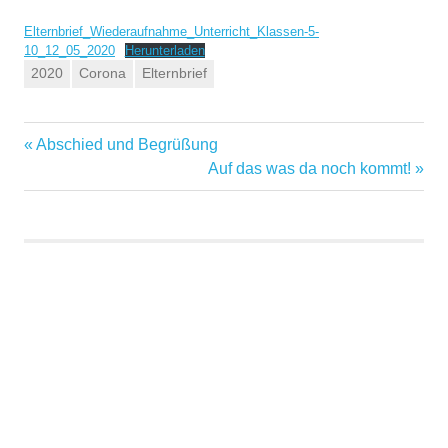
Elternbrief_Wiederaufnahme_Unterricht_Klassen-5-
10_12_05_2020
Herunterladen
2020
Corona
Elternbrief
Vorheriger
Abschied und Begrüßung
Beitragsnavigation
Beitrag:
Nächster
Auf das was da noch kommt!
Beitrag: