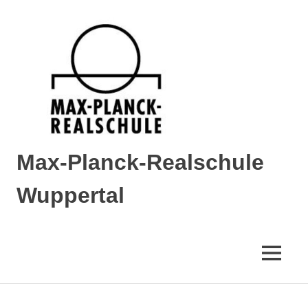
Max-Planck-Realschule
Wuppertal
Max-
Planck-
Realschule
MENÜ
Wuppertal
Zum
Inhalt