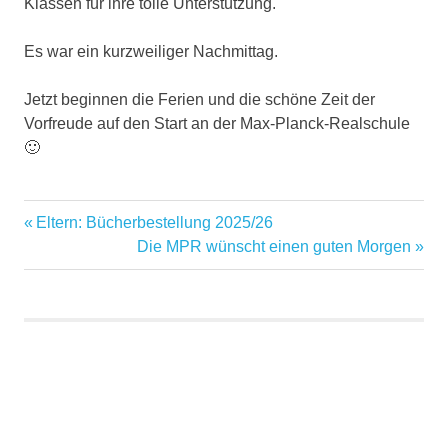
Klassen für ihre tolle Unterstützung.
Es war ein kurzweiliger Nachmittag.
Jetzt beginnen die Ferien und die schöne Zeit der
Vorfreude auf den Start an der Max-Planck-Realschule
🙂
Vorheriger
Eltern: Bücherbestellung 2025/26
Beitragsnavigation
Beitrag:
Nächster
Die MPR wünscht einen guten Morgen
Beitrag: