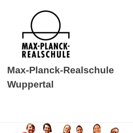
Max-Planck-Realschule
Wuppertal
Max-
Planck-
Realschule
MENÜ
Wuppertal
Zum
Inhalt