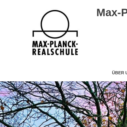
Max-P
Max-
Planck-
ÜBER 
Realschule
Wuppertal
Zum
Inhalt
springen