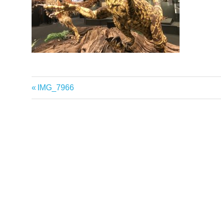
Vorheriger
IMG_7966
Beitragsnavigation
Beitrag: