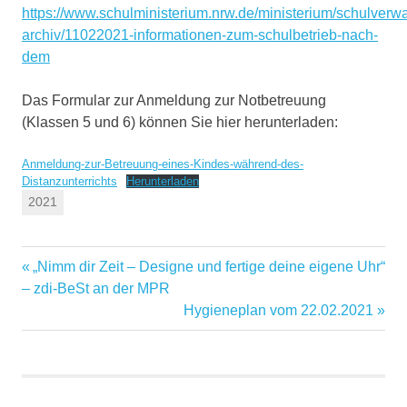
https://www.schulministerium.nrw.de/ministerium/schulverwa
archiv/11022021-informationen-zum-schulbetrieb-nach-
dem
Das Formular zur Anmeldung zur Notbetreuung
(Klassen 5 und 6) können Sie hier herunterladen:
Anmeldung-zur-Betreuung-eines-Kindes-während-des-
Distanzunterrichts
Herunterladen
2021
Vorheriger
„Nimm dir Zeit – Designe und fertige deine eigene Uhr“
Beitragsnavigation
Beitrag:
– zdi-BeSt an der MPR
Nächster
Hygieneplan vom 22.02.2021
Beitrag: